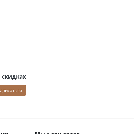
 скидках
дписаться
ция
Мы в соц.сетях