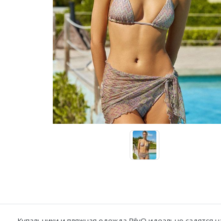
Купальники танкини
Купальники с плавками слипы
Купальники с плавками танга
Купальники и пляжная одежда PilyQ идеально садятся н