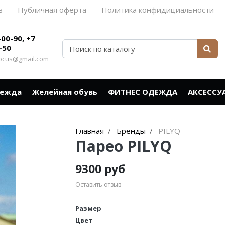
в
Публичная оферта
Политика конфидициальности
-00-90, +7
-50
rocus@gmail.com
дежда
Желейная обувь
ФИТНЕС ОДЕЖДА
АКСЕССУ
Главная
Бренды
PILYQ
Парео PILYQ
9300 руб
Оставить отзыв
Размер
Цвет