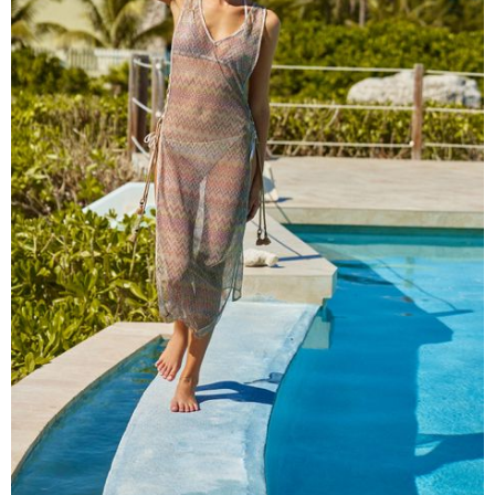
чашечками
Купальники танкини
Купальники с плавками слипы
Купальники с плавками танга