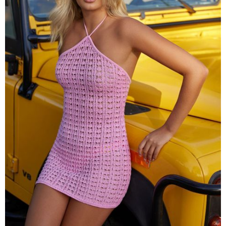
чашечками
Купальники танкини
Купальники с плавками слипы
Купальники с плавками танга