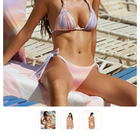
чашечками
Купальники танкини
Купальники с плавками слипы
Купальники с плавками танга