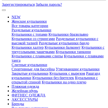
Зарегистрироваться
Забыли пароль?
NEW
Женские купальники
Все товары категории
Раздельные купальники
Купальники с топами
Купальники бразильяно
Купальники со стрингами
Раздельные купальники с
высокой талией
Раздельные купальники бандо
Купальники халтер
Купальники балконет
Купальники с
треугольными чашечками
Купальники танкини
Купальники с плавками слипы
Купальники с плавками
танга
Слитные купальники
Спортивные для бассейна
Утягивающие купальники
Закрытые купальники
Купальник с вырезом
Рашгард
купальники
Купальники без бретелек
Купальники с
открытой спиной
Купальники на одно плечо
Пляжная одежда
Желейная обувь
ФИТНЕС ОДЕЖДА
АКСЕССУАРЫ
Бренды