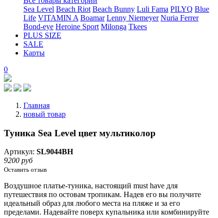
Все товары категории
Sea Level
Beach Riot
Beach Bunny
Luli Fama
PILYQ
Blue
Life
VITAMIN A
Boamar
Lenny Niemeyer
Nuria Ferrer
Bond-eye
Heroine Sport
Milonga
Tkees
PLUS SIZE
SALE
Карты
0
Главная
новый товар
Туника Sea Level цвет мультиколор
Артикул:
SL9044BH
9200 руб
Оставить отзыв
Воздушное платье-туника, настоящий must have для
путешествия по остовам тропикам. Надев его вы получите
идеальный образ для любого места на пляже и за его
пределами. Надевайте поверх купальника или комбинируйте