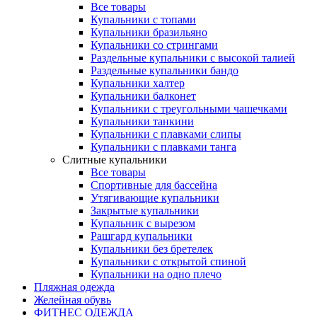
Все товары
Купальники с топами
Купальники бразильяно
Купальники со стрингами
Раздельные купальники с высокой талией
Раздельные купальники бандо
Купальники халтер
Купальники балконет
Купальники с треугольными чашечками
Купальники танкини
Купальники с плавками слипы
Купальники с плавками танга
Слитные купальники
Все товары
Спортивные для бассейна
Утягивающие купальники
Закрытые купальники
Купальник с вырезом
Рашгард купальники
Купальники без бретелек
Купальники с открытой спиной
Купальники на одно плечо
Пляжная одежда
Желейная обувь
ФИТНЕС ОДЕЖДА