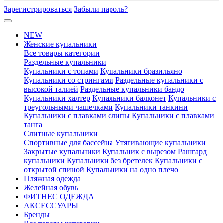
Зарегистрироваться
Забыли пароль?
NEW
Женские купальники
Все товары категории
Раздельные купальники
Купальники с топами
Купальники бразильяно
Купальники со стрингами
Раздельные купальники с
высокой талией
Раздельные купальники бандо
Купальники халтер
Купальники балконет
Купальники с
треугольными чашечками
Купальники танкини
Купальники с плавками слипы
Купальники с плавками
танга
Слитные купальники
Спортивные для бассейна
Утягивающие купальники
Закрытые купальники
Купальник с вырезом
Рашгард
купальники
Купальники без бретелек
Купальники с
открытой спиной
Купальники на одно плечо
Пляжная одежда
Желейная обувь
ФИТНЕС ОДЕЖДА
АКСЕССУАРЫ
Бренды