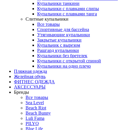
Купальники танкини
Купальники с плавками слипы
Купальники с плавками танга
Слитные купальники
Все товары
Спортивные для бассейна
Утягивающие купальники
Закрытые купальники
Купальник с вырезом
Рашгард купальники
Купальники без бретелек
Купальники с открытой спиной
Купальники на одно плечо
Пляжная одежда
Желейная обувь
ФИТНЕС ОДЕЖДА
АКСЕССУАРЫ
Бренды
Все товары
Sea Level
Beach Riot
Beach Bunny
Luli Fama
PILYQ
Blue Life