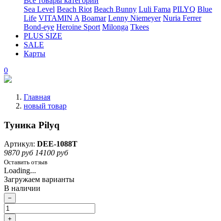
Все товары категории
Sea Level
Beach Riot
Beach Bunny
Luli Fama
PILYQ
Blue
Life
VITAMIN A
Boamar
Lenny Niemeyer
Nuria Ferrer
Bond-eye
Heroine Sport
Milonga
Tkees
PLUS SIZE
SALE
Карты
0
Главная
новый товар
Туника Pilyq
Артикул:
DEE-1088T
9870 руб
14100 руб
Оставить отзыв
Loading...
Загружаем варианты
В наличии
−
+