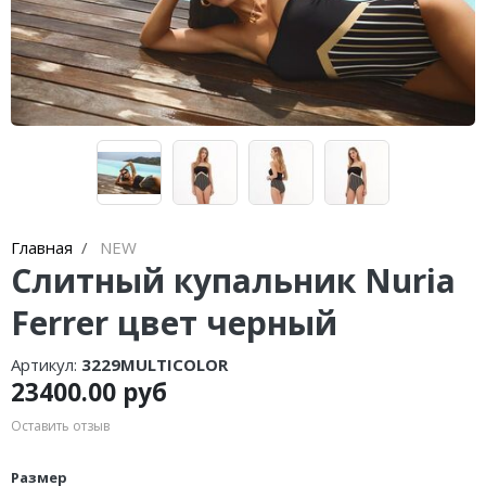
Lenny Niemeyer
чашечками
Nuria Ferrer
Купальники танкини
Bond-eye
Купальники с плавками слипы
Heroine Sport
Купальники с плавками танга
Milonga
Tkees
Главная
NEW
Слитный купальник Nuria
Ferrer цвет черный
Артикул:
3229MULTICOLOR
23400.00 руб
Оставить отзыв
Размер