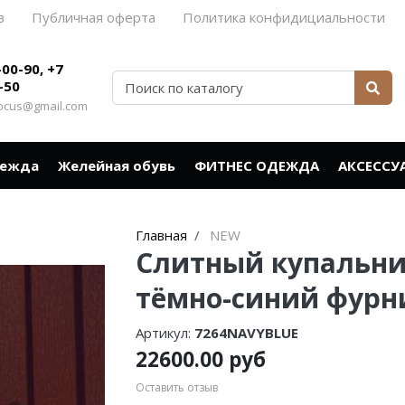
в
Публичная оферта
Политика конфидициальности
-00-90, +7
-50
rocus@gmail.com
дежда
Желейная обувь
ФИТНЕС ОДЕЖДА
АКСЕССУ
Главная
NEW
Слитный купальник
тёмно-синий фурн
Артикул:
7264NAVYBLUE
22600.00 руб
Оставить отзыв