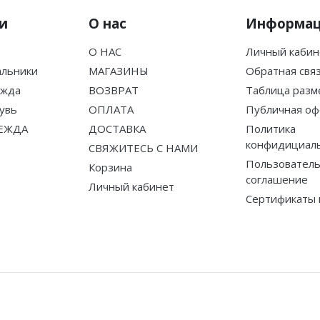
и
О нас
Информа
О НАС
Личный кабин
альники
МАГАЗИНЫ
Обратная свя
ежда
ВОЗВРАТ
Таблица разм
увь
ОПЛАТА
Публичная оф
ЕЖДА
ДОСТАВКА
Политика
конфидициал
СВЯЖИТЕСЬ С НАМИ
Пользователь
Корзина
соглашение
Личный кабинет
Сертификаты 