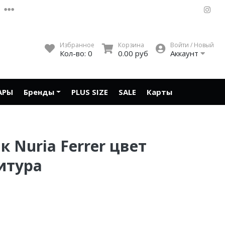
Избранное
Корзина
Войти / Новый
Кол-во:
0
0.00 руб
Аккаунт
АРЫ
Бренды
PLUS SIZE
SALE
Карты
 Nuria Ferrer цвет
итура