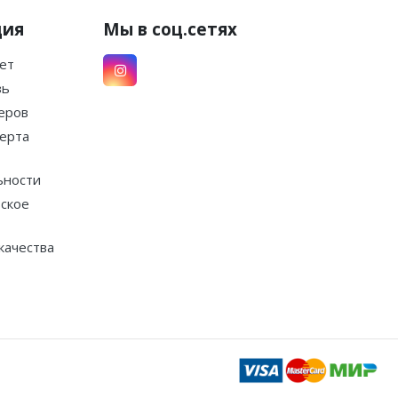
ция
Мы в соц.сетях
ет
зь
еров
ерта
ьности
ское
качества