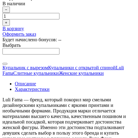
В наличии
−
+
В корзину
Оформить заказ
Будет начислено бонусов:
--
Выбрать
Купальник с вырезом
Купальники с открытой спиной
Luli
Fama
Слитные купальники
Женские купальники
Описание
Характеристики
Luli Fama — бренд, который покорил мир смелыми
дизайнерскими купальниками с яркими принтами и
необычными формами. Продукция марки отличается
материалами высшего качества, качественным пошивом и
идеальной посадкой, которая подчеркивает достоинства
женской фигуры. Именно эти достоинства подталкивают
девушек сделать выбор в пользу этого бренда и купить