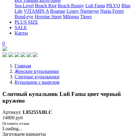
Все товары категории
Sea Level
Beach Riot
Beach Bunny
Luli Fama
PILYQ
Blue
Life
VITAMIN A
Boamar
Lenny Niemeyer
Nuria Ferrer
Bond-eye
Heroine Sport
Milonga
Tkees
PLUS SIZE
SALE
Карты
0
Главная
Женские купальники
Слитные купальники
Купальник с вырезом
Слитный купальник Luli Fama цвет черный
кружево
Артикул:
L85255XBLC
14800 руб
Оставить отзыв
Loading...
Загружаем варианты