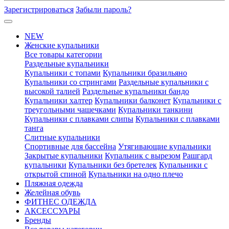
Зарегистрироваться
Забыли пароль?
NEW
Женские купальники
Все товары категории
Раздельные купальники
Купальники с топами
Купальники бразильяно
Купальники со стрингами
Раздельные купальники с
высокой талией
Раздельные купальники бандо
Купальники халтер
Купальники балконет
Купальники с
треугольными чашечками
Купальники танкини
Купальники с плавками слипы
Купальники с плавками
танга
Слитные купальники
Спортивные для бассейна
Утягивающие купальники
Закрытые купальники
Купальник с вырезом
Рашгард
купальники
Купальники без бретелек
Купальники с
открытой спиной
Купальники на одно плечо
Пляжная одежда
Желейная обувь
ФИТНЕС ОДЕЖДА
АКСЕССУАРЫ
Бренды