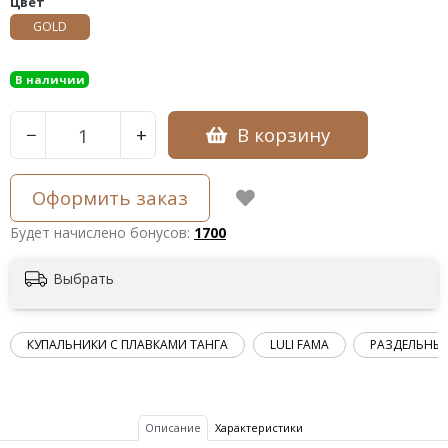
Цвет
GOLD
В наличии
В корзину
−
+
Оформить заказ
Будет начислено бонусов:
1700
Выбрать
КУПАЛЬНИКИ С ПЛАВКАМИ ТАНГА
LULI FAMA
РАЗДЕЛЬНЫЕ
Описание
Характеристики