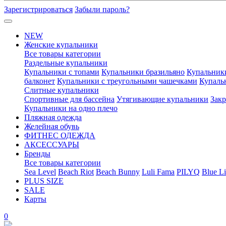
Зарегистрироваться
Забыли пароль?
NEW
Женские купальники
Все товары категории
Раздельные купальники
Купальники с топами
Купальники бразильяно
Купальник
балконет
Купальники с треугольными чашечками
Купаль
Слитные купальники
Спортивные для бассейна
Утягивающие купальники
Зак
Купальники на одно плечо
Пляжная одежда
Желейная обувь
ФИТНЕС ОДЕЖДА
АКСЕССУАРЫ
Бренды
Все товары категории
Sea Level
Beach Riot
Beach Bunny
Luli Fama
PILYQ
Blue Li
PLUS SIZE
SALE
Карты
0