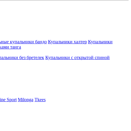
ьные купальники бандо
Купальники халтер
Купальники
ками танга
пальники без бретелек
Купальники с открытой спиной
ine Sport
Milonga
Tkees