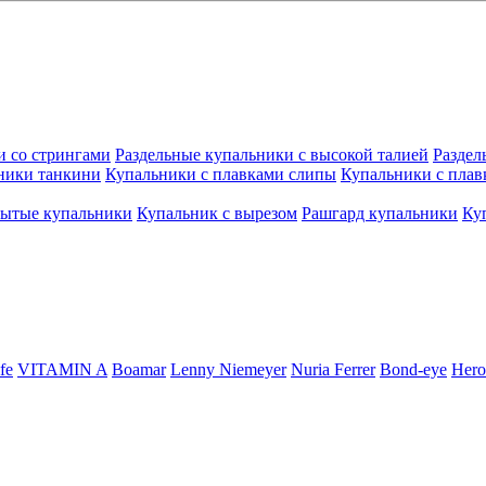
и со стрингами
Раздельные купальники с высокой талией
Раздел
ники танкини
Купальники с плавками слипы
Купальники с плав
рытые купальники
Купальник с вырезом
Рашгард купальники
Ку
fe
VITAMIN A
Boamar
Lenny Niemeyer
Nuria Ferrer
Bond-eye
Hero