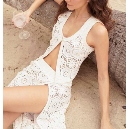
чашечками
Купальники танкини
Купальники с плавками слипы
Купальники с плавками танга