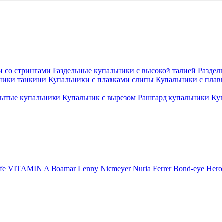
и со стрингами
Раздельные купальники с высокой талией
Раздел
ники танкини
Купальники с плавками слипы
Купальники с плав
рытые купальники
Купальник с вырезом
Рашгард купальники
Ку
fe
VITAMIN A
Boamar
Lenny Niemeyer
Nuria Ferrer
Bond-eye
Hero