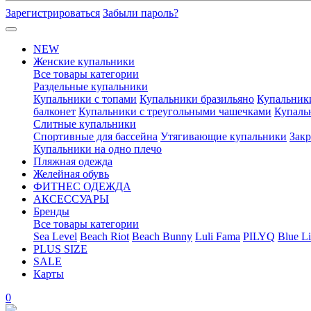
Зарегистрироваться
Забыли пароль?
NEW
Женские купальники
Все товары категории
Раздельные купальники
Купальники с топами
Купальники бразильяно
Купальник
балконет
Купальники с треугольными чашечками
Купаль
Слитные купальники
Спортивные для бассейна
Утягивающие купальники
Зак
Купальники на одно плечо
Пляжная одежда
Желейная обувь
ФИТНЕС ОДЕЖДА
АКСЕССУАРЫ
Бренды
Все товары категории
Sea Level
Beach Riot
Beach Bunny
Luli Fama
PILYQ
Blue Li
PLUS SIZE
SALE
Карты
0