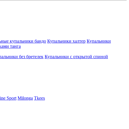
ьные купальники бандо
Купальники халтер
Купальники
ками танга
пальники без бретелек
Купальники с открытой спиной
ine Sport
Milonga
Tkees