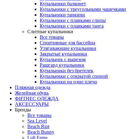
Купальники балконет
Купальники с треугольными чашечками
Купальники танкини
Купальники с плавками слипы
Купальники с плавками танга
Слитные купальники
Все товары
Спортивные для бассейна
Утягивающие купальники
Закрытые купальники
Купальник с вырезом
Рашгард купальники
Купальники без бретелек
Купальники с открытой спиной
Купальники на одно плечо
Пляжная одежда
Желейная обувь
ФИТНЕС ОДЕЖДА
АКСЕССУАРЫ
Бренды
Все товары
Sea Level
Beach Riot
Beach Bunny
Luli Fama