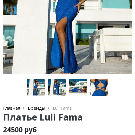
чашечками
Купальники танкини
Купальники с плавками слипы
Купальники с плавками танга
Главная
Бренды
Luli Fama
Платье Luli Fama
24500 руб