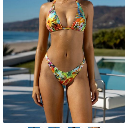
чашечками
Купальники танкини
Купальники с плавками слипы
Купальники с плавками танга