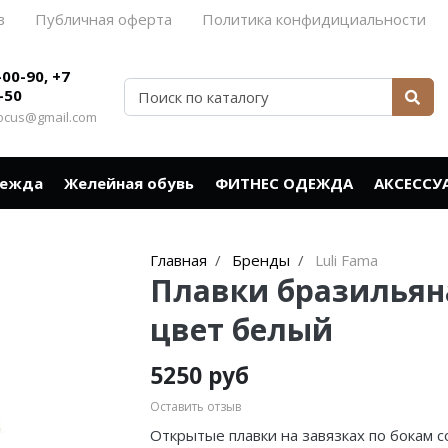
в
Публичная оферта
Политика конфидициальности
-00-90, +7
-50
rocus@gmail.com
дежда
Желейная обувь
ФИТНЕС ОДЕЖДА
АКСЕССУ
Главная
Бренды
Luli Fama
Плавки бразильяна
цвет белый
5250 руб
Оставить отзыв
Открытые плавки на завязках по бокам 