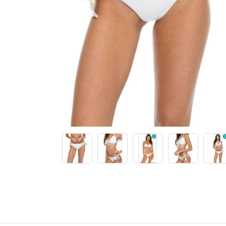
Купальники танкини
Купальники с плавками слипы
Купальники с плавками танга