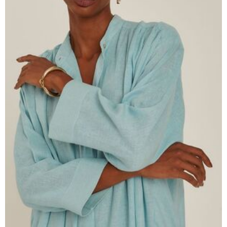
чашечками
Купальники танкини
Купальники с плавками слипы
Купальники с плавками танга