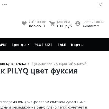
Избранное
Корзина
Войти / Новый
Кол-во:
0
0.00 руб
Аккаунт
АРЫ
Бренды
PLUS SIZE
SALE
Карты
ые купальники
Купальники с открытой спиной
к PILYQ цвет фуксия
в спортивном ярко-розовом слитном купальнике.
одным ремешком на одно плечо легко сочетает в