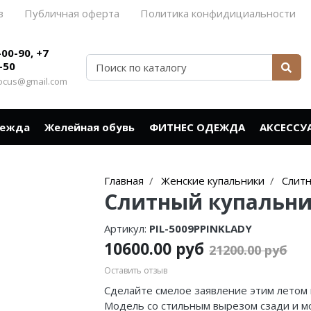
в
Публичная оферта
Политика конфидициальности
-00-90, +7
-50
rocus@gmail.com
дежда
Желейная обувь
ФИТНЕС ОДЕЖДА
АКСЕССУ
Главная
Женские купальники
Слитн
Слитный купальни
Артикул:
PIL-5009PPINKLADY
10600.00 руб
21200.00 руб
Оставить отзыв
Сделайте смелое заявление этим летом 
Модель со стильным вырезом сзади и м