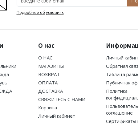
По
Подробнее об условиях
и
О нас
Информа
О НАС
Личный кабин
альники
МАГАЗИНЫ
Обратная свя
ежда
ВОЗВРАТ
Таблица разм
увь
ОПЛАТА
Публичная оф
ЕЖДА
ДОСТАВКА
Политика
конфидициал
СВЯЖИТЕСЬ С НАМИ
Пользователь
Корзина
соглашение
Личный кабинет
Сертификаты 