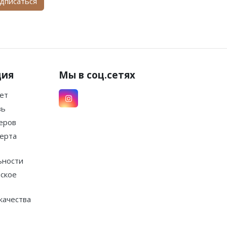
дписаться
ция
Мы в соц.сетях
ет
зь
еров
ерта
ьности
ское
качества