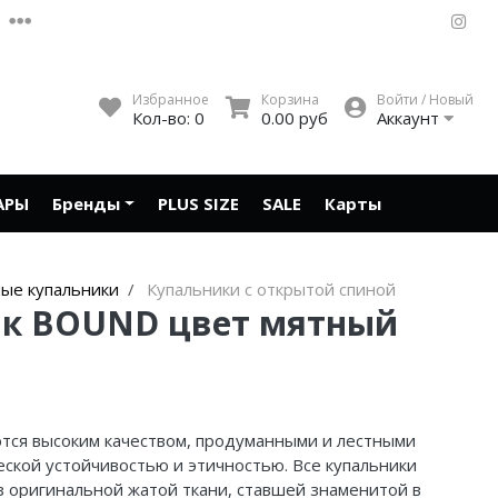
Избранное
Корзина
Войти / Новый
Кол-во:
0
0.00 руб
Аккаунт
АРЫ
Бренды
PLUS SIZE
SALE
Карты
ые купальники
Купальники с открытой спиной
ик BOUND цвет мятный
ются высоким качеством, продуманными и лестными
еской устойчивостью и этичностью. Все купальники
з оригинальной жатой ткани, ставшей знаменитой в