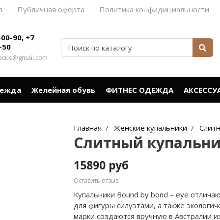
в
Публичная оферта
Политика конфидициальности
-00-90, +7
-50
rocus@gmail.com
дежда
Желейная обувь
ФИТНЕС ОДЕЖДА
АКСЕССУ
Главная
Женские купальники
Слитн
Слитный купальн
15890 руб
Оставить отзыв
Купальники Bound by bond – eye отлича
для фигуры силуэтами, а также экологич
марки создаются вручную в Австралии и