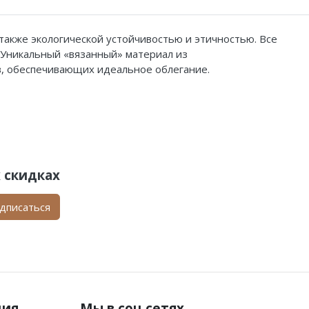
также экологической устойчивостью и этичностью. Все
. Уникальный «вязанный» материал из
тв, обеспечивающих идеальное облегание.
 скидках
дписаться
ция
Мы в соц.сетях