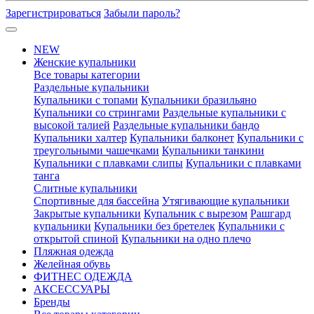
Зарегистрироваться
Забыли пароль?
NEW
Женские купальники
Все товары категории
Раздельные купальники
Купальники с топами
Купальники бразильяно
Купальники со стрингами
Раздельные купальники с
высокой талией
Раздельные купальники бандо
Купальники халтер
Купальники балконет
Купальники с
треугольными чашечками
Купальники танкини
Купальники с плавками слипы
Купальники с плавками
танга
Слитные купальники
Спортивные для бассейна
Утягивающие купальники
Закрытые купальники
Купальник с вырезом
Рашгард
купальники
Купальники без бретелек
Купальники с
открытой спиной
Купальники на одно плечо
Пляжная одежда
Желейная обувь
ФИТНЕС ОДЕЖДА
АКСЕССУАРЫ
Бренды