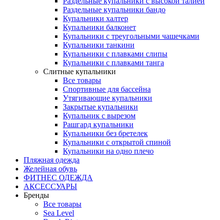
Раздельные купальники с высокой талией
Раздельные купальники бандо
Купальники халтер
Купальники балконет
Купальники с треугольными чашечками
Купальники танкини
Купальники с плавками слипы
Купальники с плавками танга
Слитные купальники
Все товары
Спортивные для бассейна
Утягивающие купальники
Закрытые купальники
Купальник с вырезом
Рашгард купальники
Купальники без бретелек
Купальники с открытой спиной
Купальники на одно плечо
Пляжная одежда
Желейная обувь
ФИТНЕС ОДЕЖДА
АКСЕССУАРЫ
Бренды
Все товары
Sea Level