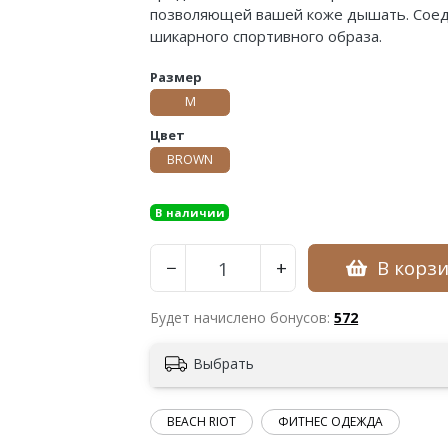
позволяющей вашей коже дышать. Соеди
шикарного спортивного образа.
Размер
M
Цвет
BROWN
В наличии
В корз
−
+
Будет начислено бонусов:
572
Выбрать
BEACH RIOT
ФИТНЕС ОДЕЖДА