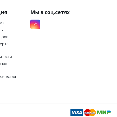
ция
Мы в соц.сетях
ет
зь
еров
ерта
ьности
ское
качества