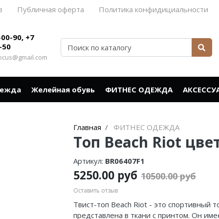
в
Публичная оферта
Политика конфидициальности
-00-90, +7
-50
rocus@gmail.com
дежда
Желейная обувь
ФИТНЕС ОДЕЖДА
АКСЕССУ
Главная
ФИТНЕС ОДЕЖДА
Топ Beach Riot цв
Артикул:
BR06407F1
5250.00 руб
10500.00 руб
Оставить отзыв
Твист-топ Beach Riot - это спортивный 
представлена в ткани с принтом. Он им