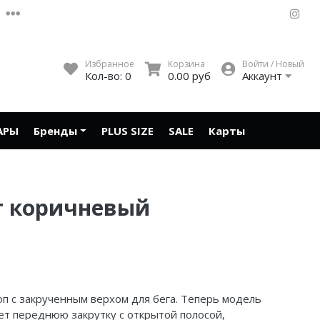
Избранное
Корзина
Войти / Новый
Кол-во:
0
0.00 руб
Аккаунт
АРЫ
Бренды
PLUS SIZE
SALE
Карты
ет коричневый
топ с закрученным верхом для бега. Теперь модель
еет переднюю закрутку с открытой полосой,