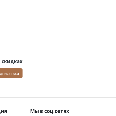
 скидках
дписаться
ция
Мы в соц.сетях