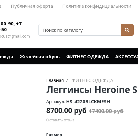
в
Публичная оферта
Политика конфидициальности
-00-90, +7
-50
rocus@gmail.com
дежда
Желейная обувь
ФИТНЕС ОДЕЖДА
АКСЕССУ
Главная
ФИТНЕС ОДЕЖДА
Леггинсы Heroine 
Артикул:
HS-4220BLCKMESH
8700.00 руб
17400.00 руб
Оставить отзыв
Размер