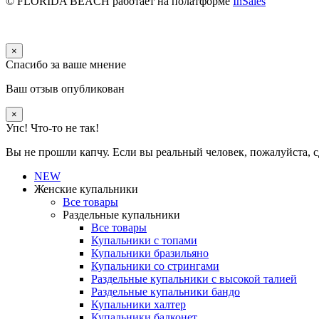
© FLORIDA BEACH
работает на полатформе
InSales
×
Спасибо за ваше мнение
Ваш отзыв опубликован
×
Упс! Что-то не так!
Вы не прошли капчу. Если вы реальный человек, пожалуйста, с
NEW
Женские купальники
Все товары
Раздельные купальники
Все товары
Купальники с топами
Купальники бразильяно
Купальники со стрингами
Раздельные купальники с высокой талией
Раздельные купальники бандо
Купальники халтер
Купальники балконет