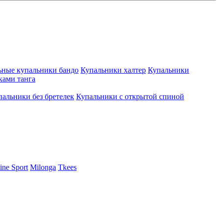
ьные купальники бандо
Купальники халтер
Купальники
ками танга
пальники без бретелек
Купальники с открытой спиной
ine Sport
Milonga
Tkees