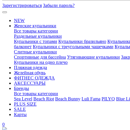
Зарегистрироваться
Забыли пароль?
NEW
Женские купальники
Все товары категории
Раздельные купальники
Купальники с топами
Купальники бразильяно
Купальник
балконет
Купальники с треугольными чашечками
Купаль
Слитные купальники
Спортивные для бассейна
Утягивающие купальники
Зак
Купальники на одно плечо
Пляжная одежда
Желейная обувь
ФИТНЕС ОДЕЖДА
АКСЕССУАРЫ
Бренды
Все товары категории
Sea Level
Beach Riot
Beach Bunny
Luli Fama
PILYQ
Blue Li
PLUS SIZE
SALE
Карты
0