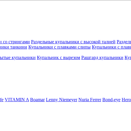
и со стрингами
Раздельные купальники с высокой талией
Раздел
ники танкини
Купальники с плавками слипы
Купальники с плав
рытые купальники
Купальник с вырезом
Рашгард купальники
Ку
fe
VITAMIN A
Boamar
Lenny Niemeyer
Nuria Ferrer
Bond-eye
Hero