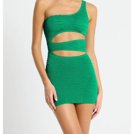
чашечками
Купальники танкини
Купальники с плавками слипы
Купальники с плавками танга