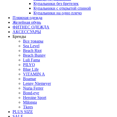
Купальники без бретелек
Купальники с открытой спиной
Купальники на одно плечо
Пляжная одежда
Желейная обувь
ФИТНЕС ОДЕЖДА
АКСЕССУАРЫ
Бренды
Все товары
Sea Level
Beach Riot
Beach Bunny
Luli Fama
PILYQ
Blue Life
VITAMIN A
Boamar
Lenny Niemeyer
Nuria Ferrer
Bond-eye
Heroine Sport
Milonga
Tkees
PLUS SIZE
SALE