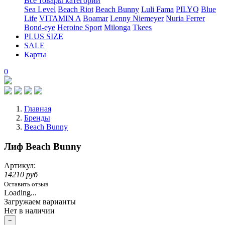
Все товары категории
Sea Level
Beach Riot
Beach Bunny
Luli Fama
PILYQ
Blue
Life
VITAMIN A
Boamar
Lenny Niemeyer
Nuria Ferrer
Bond-eye
Heroine Sport
Milonga
Tkees
PLUS SIZE
SALE
Карты
0
Главная
Бренды
Beach Bunny
Лиф Beach Bunny
Артикул:
14210 руб
Оставить отзыв
Loading...
Загружаем варианты
Нет в наличии
−