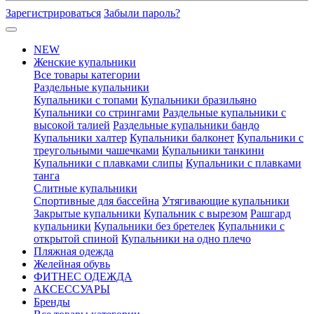
Зарегистрироваться
Забыли пароль?
NEW
Женские купальники
Все товары категории
Раздельные купальники
Купальники с топами
Купальники бразильяно
Купальники со стрингами
Раздельные купальники с
высокой талией
Раздельные купальники бандо
Купальники халтер
Купальники балконет
Купальники с
треугольными чашечками
Купальники танкини
Купальники с плавками слипы
Купальники с плавками
танга
Слитные купальники
Спортивные для бассейна
Утягивающие купальники
Закрытые купальники
Купальник с вырезом
Рашгард
купальники
Купальники без бретелек
Купальники с
открытой спиной
Купальники на одно плечо
Пляжная одежда
Желейная обувь
ФИТНЕС ОДЕЖДА
АКСЕССУАРЫ
Бренды