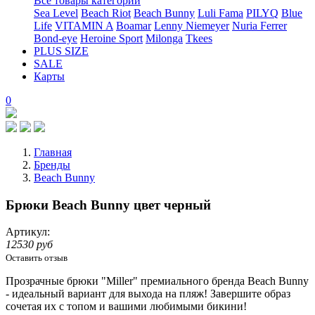
Все товары категории
Sea Level
Beach Riot
Beach Bunny
Luli Fama
PILYQ
Blue
Life
VITAMIN A
Boamar
Lenny Niemeyer
Nuria Ferrer
Bond-eye
Heroine Sport
Milonga
Tkees
PLUS SIZE
SALE
Карты
0
Главная
Бренды
Beach Bunny
Брюки Beach Bunny цвет черный
Артикул:
12530 руб
Оставить отзыв
Прозрачные брюки "Miller" премиального бренда Beach Bunny
- идеальный вариант для выхода на пляж! Завершите образ
сочетая их с топом и вашими любимыми бикини!