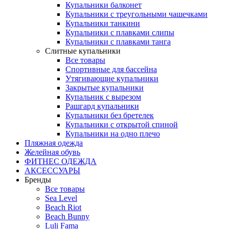
Купальники балконет
Купальники с треугольными чашечками
Купальники танкини
Купальники с плавками слипы
Купальники с плавками танга
Слитные купальники
Все товары
Спортивные для бассейна
Утягивающие купальники
Закрытые купальники
Купальник с вырезом
Рашгард купальники
Купальники без бретелек
Купальники с открытой спиной
Купальники на одно плечо
Пляжная одежда
Желейная обувь
ФИТНЕС ОДЕЖДА
АКСЕССУАРЫ
Бренды
Все товары
Sea Level
Beach Riot
Beach Bunny
Luli Fama