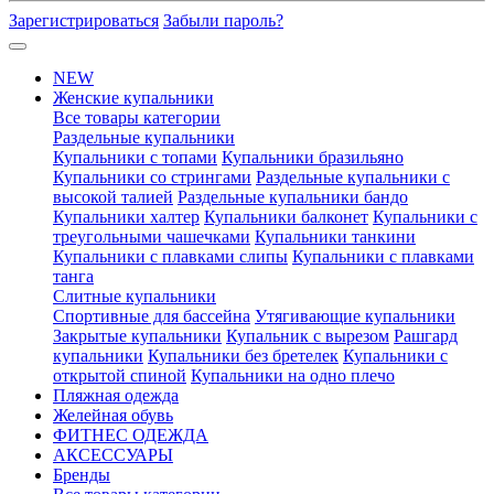
Зарегистрироваться
Забыли пароль?
NEW
Женские купальники
Все товары категории
Раздельные купальники
Купальники с топами
Купальники бразильяно
Купальники со стрингами
Раздельные купальники с
высокой талией
Раздельные купальники бандо
Купальники халтер
Купальники балконет
Купальники с
треугольными чашечками
Купальники танкини
Купальники с плавками слипы
Купальники с плавками
танга
Слитные купальники
Спортивные для бассейна
Утягивающие купальники
Закрытые купальники
Купальник с вырезом
Рашгард
купальники
Купальники без бретелек
Купальники с
открытой спиной
Купальники на одно плечо
Пляжная одежда
Желейная обувь
ФИТНЕС ОДЕЖДА
АКСЕССУАРЫ
Бренды