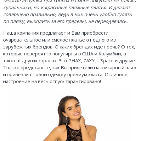
Многие девушки при сборах на море покупают не только
Lenny Niemeyer
чашечками
купальники, но и красивые пляжные платья. И делают
Nuria Ferrer
совершено правильно, ведь в них очень удобно гулять
Купальники танкини
по пляжу, выходить за его пределы, не переодеваясь.
Bond-eye
Купальники с плавками слипы
Наша компания предлагает и Вам приобрести
очаровательное или смелое платье от одного из
Heroine Sport
Купальники с плавками танга
зарубежных брендов. О каких брендах идет речь? О тех,
которые невероятно популярны в США и Колумбии, а
Milonga
также в других странах. Это PHAX, ZAXY, L’Space и другие.
Только представьте, как Вы прилетели на шикарный пляж
Tkees
и привезли с собой одежду премиум класса. Отличное
настроение на весь отпуск гарантировано!