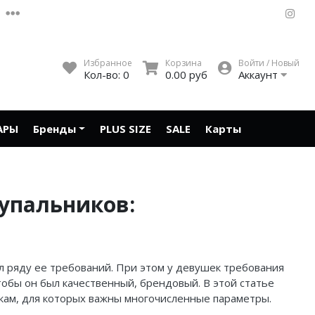
Избранное
Корзина
Войти / Новый
Кол-во:
0
0.00 руб
Аккаунт
АРЫ
Бренды
PLUS SIZE
SALE
Карты
упальников:
ал ряду ее требований. При этом у девушек требования
чтобы он был качественный, брендовый. В этой статье
шкам, для которых важны многочисленные параметры.