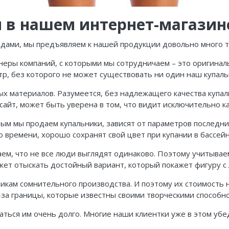
 в нашем интернет-магазин
ендами, мы предъявляем к нашей продукции довольно много 
еры компаний, с которыми мы сотрудничаем – это оригина
р, без которого не может существовать ни один наш купаль
ных материалов. Разумеется, без надлежащего качества купа
 сайт, может быть уверена в том, что видит исключительно 
рым мы продаем купальники, зависят от параметров последни
 времени, хорошо сохранят свой цвет при купании в бассейн
ем, что не все люди выглядят одинаково. Поэтому учитывае
жет отыскать достойный вариант, который покажет фигуру с
икам сомнительного производства. И поэтому их стоимость н
-за границы, которые известны своими творческими способн
аться им очень долго. Многие наши клиентки уже в этом убе