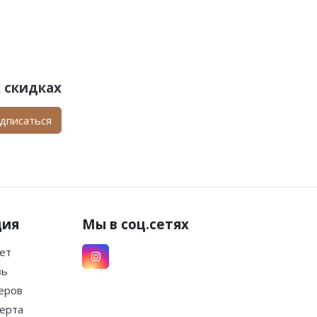
 скидках
дписаться
ция
Мы в соц.сетях
ет
зь
еров
ерта