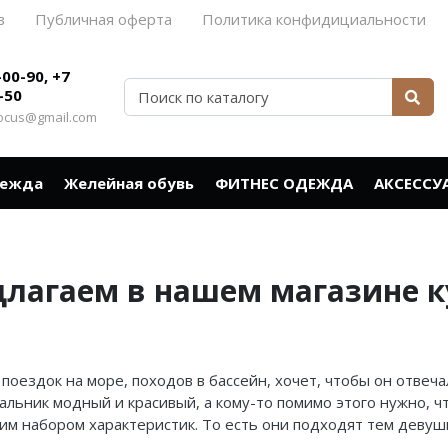
в
Публичная оферта
Политика конфидициальности
-00-90, +7
-50
rocus@gmail.com
дежда
Желейная обувь
ФИТНЕС ОДЕЖДА
АКСЕССУ
длагаем в нашем магазине к
поездок на море, походов в бассейн, хочет, чтобы он отвеч
упальник модный и красивый, а кому-то помимо этого нужно, 
им набором характеристик. То есть они подходят тем деву