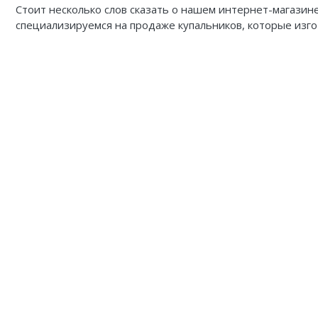
Купальники танкини
Lenny Niemeyer
Стоит несколько слов сказать о нашем интернет-магазин
специализируемся на продаже купальников, которые изго
Купальники с плавками слипы
Nuria Ferrer
Купальники с плавками танга
Bond-eye
Heroine Sport
Milonga
Tkees