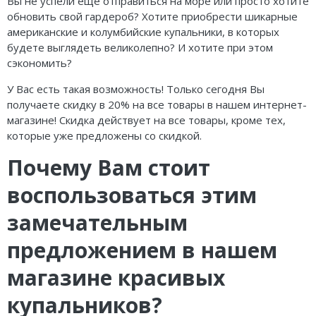
Вы не успели еще отправиться на море или просто хотите
Lenny Niemeyer
чашечками
обновить свой гардероб? Хотите приобрести шикарные
Nuria Ferrer
американские и колумбийские купальники, в которых
Купальники танкини
будете выглядеть великолепно? И хотите при этом
Bond-eye
сэкономить?
Купальники с плавками слипы
У Вас есть такая возможность! Только сегодня Вы
Heroine Sport
Купальники с плавками танга
получаете скидку в 20% на все товары в нашем интернет-
магазине! Скидка действует на все товары, кроме тех,
Milonga
которые уже предложены со скидкой.
Tkees
Почему Вам стоит
воспользоваться этим
замечательным
предложением в нашем
магазине красивых
купальников?